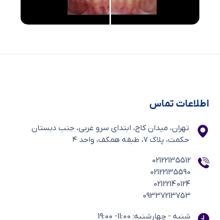
اطلاعات تماس
تهران، میدان کاج، ابتدای سرو غربی، جنب دبستان
حکمت، پلاک ۷، طبقه همکف، واحد ۴
02122135512
02122135590
02122140124
09337213753
شنبه - چهارشنبه: 11:00- 19:00