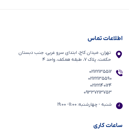
اطلاعات تماس
تهران، میدان کاج، ابتدای سرو غربی، جنب دبستان
حکمت، پلاک ۷، طبقه همکف، واحد ۴
02122135512
02122135590
02122140124
09337213753
شنبه - چهارشنبه: 11:00- 19:00
ساعات کاری